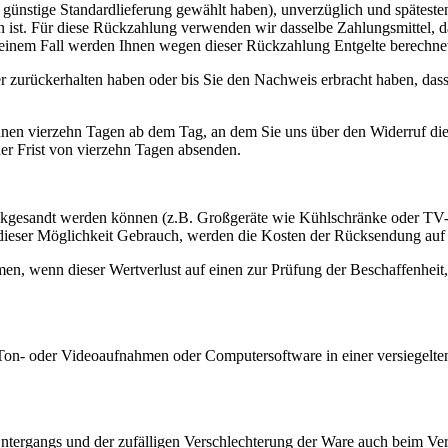
e, günstige Standardlieferung gewählt haben), unverzüglich und spätes
n ist. Für diese Rückzahlung verwenden wir dasselbe Zahlungsmittel, da
 keinem Fall werden Ihnen wegen dieser Rückzahlung Entgelte berechne
 zurückerhalten haben oder bis Sie den Nachweis erbracht haben, das
nnen vierzehn Tagen ab dem Tag, an dem Sie uns über den Widerruf die
der Frist von vierzehn Tagen absenden.
rückgesandt werden können (z.B. Großgeräte wie Kühlschränke oder TV-
n dieser Möglichkeit Gebrauch, werden die Kosten der Rücksendung au
en, wenn dieser Wertverlust auf einen zur Prüfung der Beschaffenhei
 Ton- oder Videoaufnahmen oder Computersoftware in einer versiegelte
 Untergangs und der zufälligen Verschlechterung der Ware auch beim V