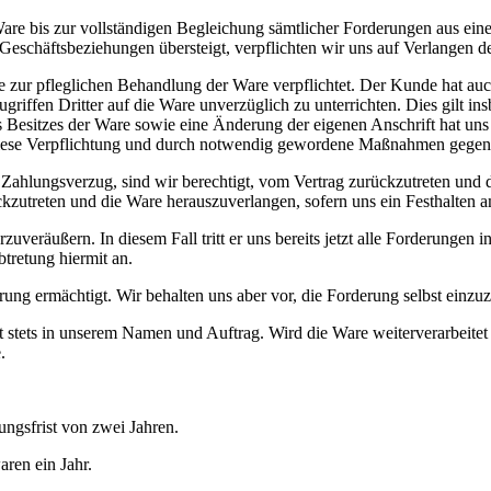
e bis zur vollständigen Begleichung sämtlicher Forderungen aus eine
eschäfts­beziehungen übersteigt, verpflichten wir uns auf Verlangen d
zur pfleglichen Behandlung der Ware verpflichtet. Der Kunde hat auch
riffen Dritter auf die Ware unverzüglich zu unterrichten. Dies gilt 
Besitzes der Ware sowie eine Änderung der eigenen Anschrift hat uns
iese Verpflichtung und durch notwendig gewordene Maßnahmen gegen Zu
Zahlungsverzug, sind wir berechtigt, vom Vertrag zurückzutreten und 
ückzutreten und die Ware herauszuverlangen, sofern uns ein Festhalten 
rzuveräußern. In diesem Fall tritt er uns bereits jetzt alle Forderunge
tretung hiermit an.
ung ermächtigt. Wir behalten uns aber vor, die Forderung selbst einzu
 stets in unserem Namen und Auftrag. Wird die Ware weiterverarbeitet 
.
ngsfrist von zwei Jahren.
ren ein Jahr.