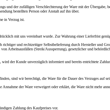
angs und der zufälligen Verschlechterung der Ware mit der Übergabe, 
endung bestellten Person oder Anstalt auf ihn über.
e in Verzug ist.
drücklich mit uns vereinbart wurde. Zur Wahrung einer Lieferfrist genüg
ch richtiger und rechtzeitiger Selbstbelieferung durch Hersteller und G
von Arbeitsausfällen (Streik/Aussperrung), gesetzlicher und behördli
in, wird der Kunde unverzüglich informiert und bereits entrichtete Zahlu
inden, sind wir berechtigt, die Ware für die Dauer des Verzuges auf se
ie Annahme der Ware verweigert oder erklärt, die Ware nicht mehr ann
tändigen Zahlung des Kaufpreises vor.