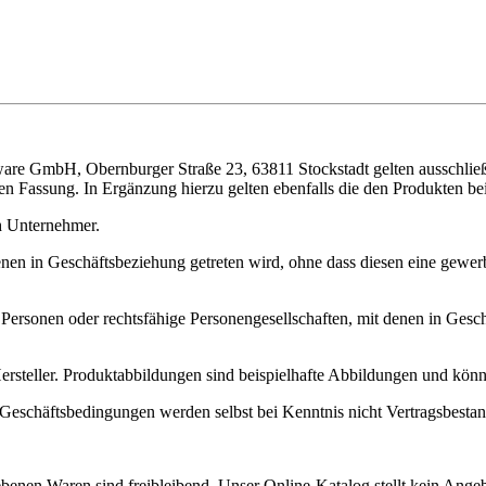
ware GmbH, Obernburger Straße 23, 63811 Stockstadt gelten ausschli
en Fassung. In Ergänzung hierzu gelten ebenfalls die den Produkten be
 Unter­nehmer.
nen in Geschäfts­beziehung getreten wird, ohne dass diesen eine gewerb
 Personen oder rechtsfähige Personengesellschaften, mit denen in Gesc
rsteller. Produktabbildungen sind beispielhafte Abbildungen und kön
schäftsbedingungen werden selbst bei Kenntnis nicht Vertragsbestandt
benen Waren sind freibleibend. Unser Online-Katalog stellt kein Angeb