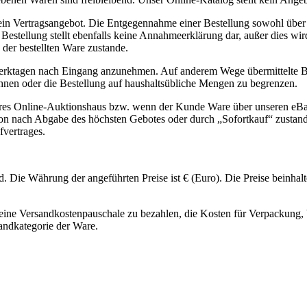
in Vertragsangebot. Die Entgegennahme einer Bestellung sowohl über das
estellung stellt ebenfalls keine Annahmeerklärung dar, außer dies wir
der bestellten Ware zustande.
ei Werktagen nach Eingang anzunehmen. Auf anderem Wege übermittelt
ehnen oder die Bestellung auf haushaltsübliche Mengen zu begrenzen.
deres Online-Auktionshaus bzw. wenn der Kunde Ware über unseren eB
 nach Abgabe des höchsten Gebotes oder durch „Sofortkauf“ zustande.
vertrages.
d. Die Währung der angeführten Preise ist € (Euro). Die Preise beinha
ine Versandkostenpauschale zu bezahlen, die Kosten für Verpackung, 
andkategorie der Ware.