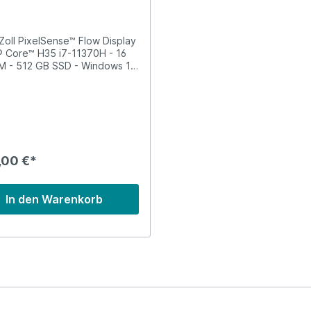
 W10P (Vorführgerät)
 Zoll PixelSense™ Flow Display
l® Core™ H35 i7-11370H - 16
M - 512 GB SSD - Windows 10
rät wurde zu Vorführzwecken
em Karton ausgepackt
,00 €*
In den Warenkorb