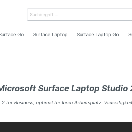
Surface Go
Surface Laptop
Surface Laptop Go
S
oll
7. Generation
uren
Pro 12 Zoll
Laptop 8. Generation
Stifte
eneration
Microsoft Surface Laptop Studio 
le
Lautsprecher
eneration
for Business, optimal für Ihren Arbeitsplatz. Vielseitigkei