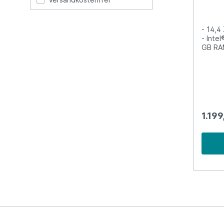
SSD,
- 14,4
- Inte
GB RA
ProGe
aus d
1.199