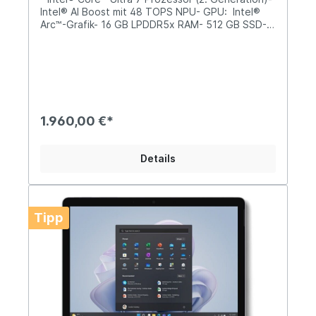
Intel® AI Boost mit 48 TOPS NPU- GPU: Intel®
Arc™-Grafik- 16 GB LPDDR5x RAM- 512 GB SSD-
38.1 cm (15") Touchscreen 2496 x 1664- Wi-Fi 7
- Bluetooth® Wireless 5.4-Technologie -
Windows 11 Pro - Platin
1.960,00 €*
Details
Tipp