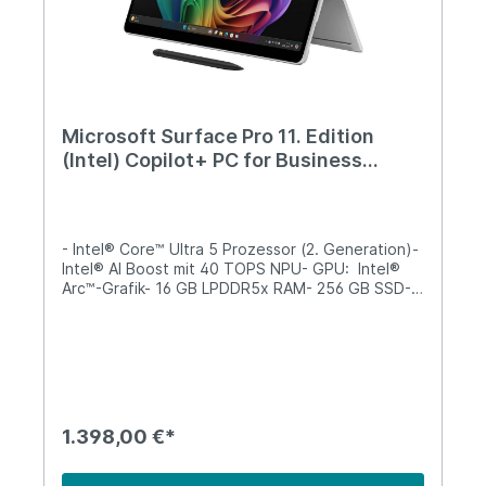
Microsoft Surface Pro 11. Edition
(Intel) Copilot+ PC for Business
Platin, 13" Touch, Intel U5, 16GB RAM,
256GB SSD, W11 Pro
- Intel® Core™ Ultra 5 Prozessor (2. Generation)-
Intel® AI Boost mit 40 TOPS NPU- GPU: Intel®
Arc™-Grafik- 16 GB LPDDR5x RAM- 256 GB SSD-
33 cm (13") Touchscreen 2880 x 1920 @ 120Hz-
Wi-Fi 7 - Bluetooth® Wireless 5.4-Technologie-
Windows 11 Pro - PlatinStift und Tastatur nicht im
Lieferumfang.
1.398,00 €*