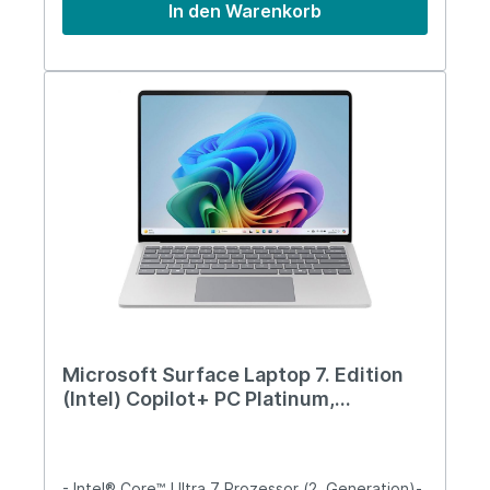
In den Warenkorb
Microsoft Surface Laptop 7. Edition
(Intel) Copilot+ PC Platinum,
15"Touch, Intel U7, 16GB, 512GB, W11P
- Intel® Core™ Ultra 7 Prozessor (2. Generation)-