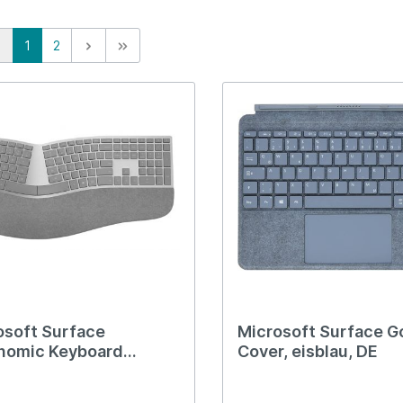
1
2
osoft Surface
Microsoft Surface G
nomic Keyboard
Cover, eisblau, DE
ERTY)