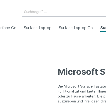
urface Go
Surface Laptop
Surface Laptop Go
Su
oll
7. Generation
uren
Pro 12 Zoll
Laptop 8. Generation
Stifte
eneration
Microsoft S
le
Lautsprecher
eneration
Die Microsoft Surface Tastatu
Funktionalität und bieten Ihne
oder zu Hause arbeiten. Die pr
auszuleben und Ihre Ideen dir