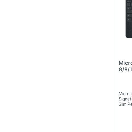
Micr
8/9/
Keyb
Slim
Micros
Signat
Slim P