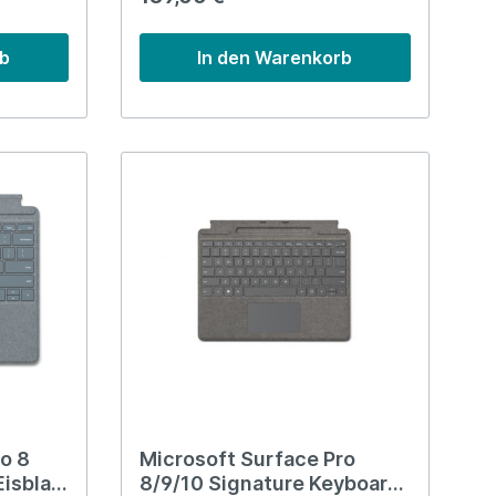
rb
In den Warenkorb
o 8
Microsoft Surface Pro
Eisblau
8/9/10 Signature Keyboard