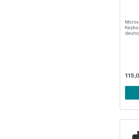
Micros
Keyboa
deuts
Tastat
115,