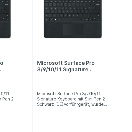
ro
Microsoft Surface Pro
8/9/10/11 Signature
n 2
Keyboard mit Slim Pen 2
Schwarz (DE)
(Vorführgerät)
10/11
Microsoft Surface Pro 8/9/10/11
m Pen 2
Signature Keyboard mit Slim Pen 2
Schwarz (DE)Vorführgerät, wurde
zu Demozwecken nur 1x aus dem
Karton genommen