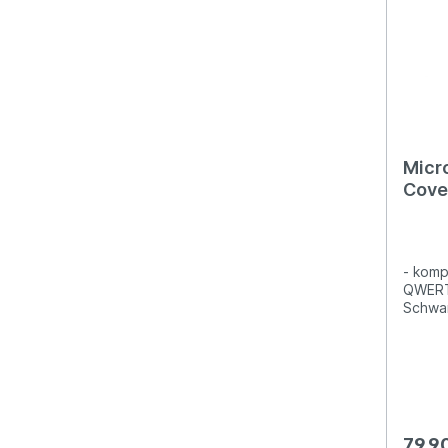
Micr
Cove
Busi
- komp
QWERTZ
Schwa
79,9