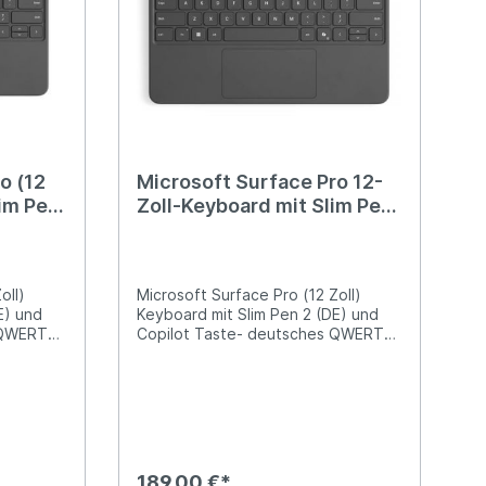
o (12
Microsoft Surface Pro 12-
lim Pen
Zoll-Keyboard mit Slim Pen
aste
- Schiefer/Grau
oll)
Microsoft Surface Pro (12 Zoll)
E) und
Keyboard mit Slim Pen 2 (DE) und
 QWERTZ
Copilot Taste- deutsches QWERTZ
- Tastaturlayout
189,00 €*