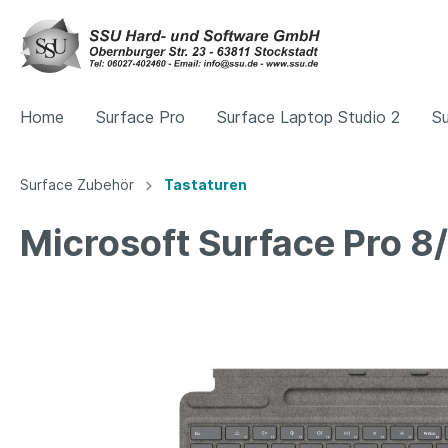
Home
Surface Pro
Surface Laptop Studio 2
S
Surface Zubehör
Tastaturen
Zur Kategorie Surface Pro
Zur Kategorie Surface Laptop
Zur Kategorie Surface Zubehör
Microsoft Surface Pro 8/
Pro 10
Laptop 6. Generation
Docking Station
Pro 13 Z
Laptop 
Tastat
11. G
Mäuse
Netztei
12. G