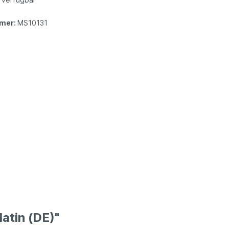
mer:
MS10131
atin (DE)"