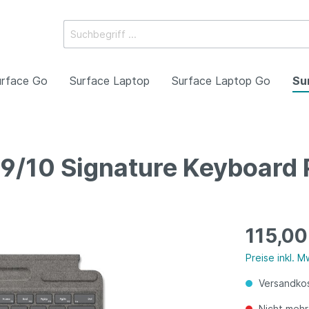
urface Go
Surface Laptop
Surface Laptop Go
Su
9/10 Signature Keyboard P
oll
7. Generation
uren
Pro 12 Zoll
Laptop 8. Generation
Stifte
eneration
le
Lautsprecher
eneration
115,00
Preise inkl. 
Versandkos
Nicht mehr